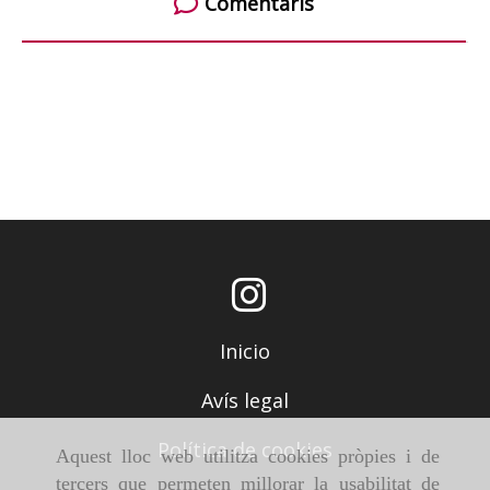
Comentaris
Inicio
Avís legal
Política de cookies
Aquest lloc web utilitza cookies pròpies i de
tercers que permeten millorar la usabilitat de