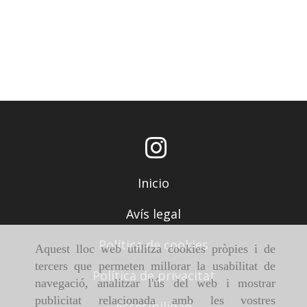
Inicio
Avís legal
Política de cookies
Aquest lloc web utilitza cookies pròpies i de
tercers que permeten millorar la usabilitat de
Política de privacitat
navegació, analitzar l'ús del web i mostrar
publicitat relacionada amb les vostres
Accesibilidad