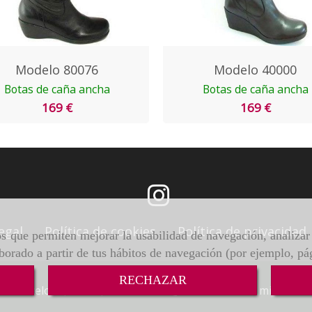
Modelo 80076
Modelo 40000
Botas de caña ancha
Botas de caña ancha
169 €
169 €
egal
Política de cookies
Política de privacidad
ros que permiten mejorar la usabilidad de navegación, analiza
aborado a partir de tus hábitos de navegación (por ejemplo, pá
RECHAZAR
9 -
Barcelona,
08036,
Barcelona
931633662
milanocal