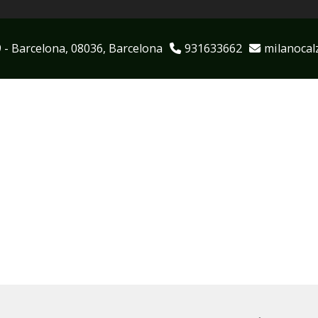
9 -
Barcelona,
08036,
Barcelona
931633662
milanocal