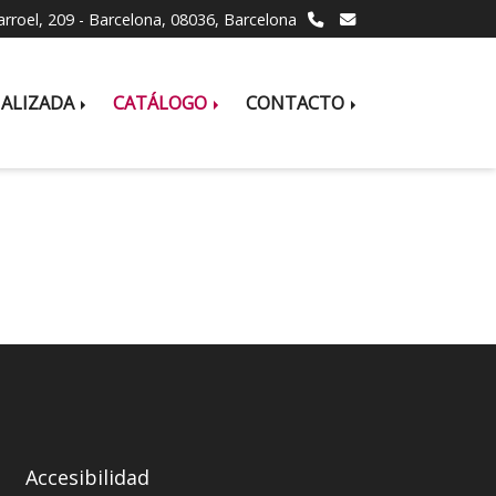
larroel, 209 -
Barcelona,
08036,
Barcelona
NALIZADA
CATÁLOGO
CONTACTO
Accesibilidad