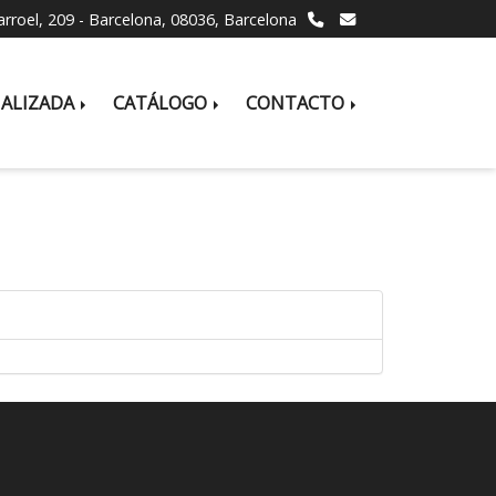
larroel, 209 -
Barcelona,
08036,
Barcelona
NALIZADA
CATÁLOGO
CONTACTO