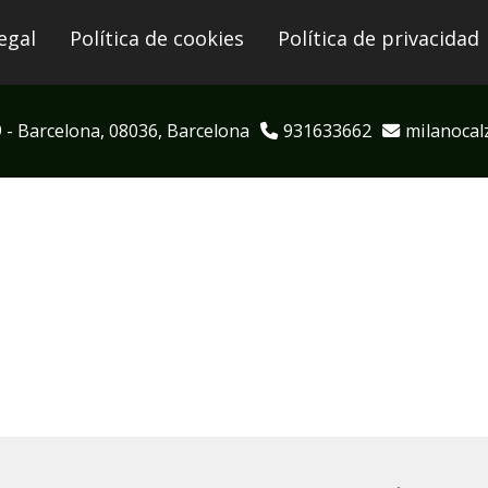
egal
Política de cookies
Política de privacidad
9 -
Barcelona,
08036,
Barcelona
931633662
milanocal