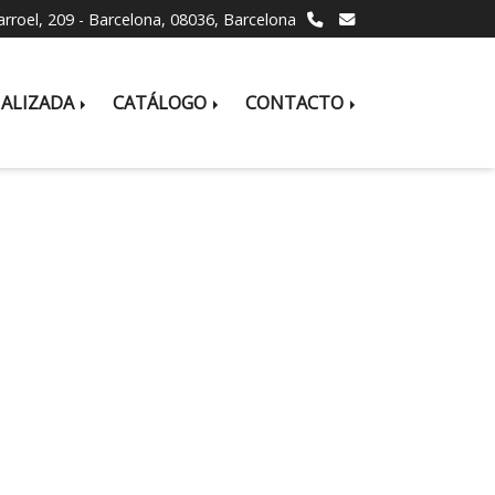
larroel, 209 -
Barcelona,
08036,
Barcelona
NALIZADA
CATÁLOGO
CONTACTO