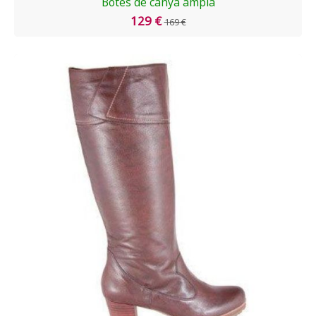
Botes de canya ampla
129 €
169 €